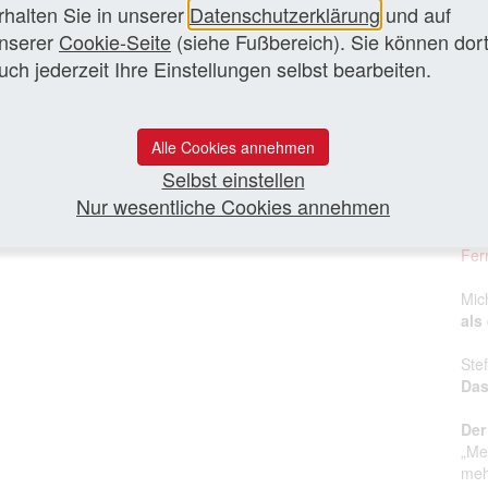
rhalten Sie in unserer
Datenschutzerklärung
und auf
nserer
Cookie-Seite
(siehe Fußbereich). Sie können dor
uch jederzeit Ihre Einstellungen selbst bearbeiten.
Ero
dem
Fer
Alle Cookies annehmen
Chr
Selbst einstellen
(A
Nur wesentliche Cookies annehmen
Niki
Fer
Mic
als
Ste
Das
Der
„Me
me