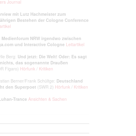
ers Journal
erview mit Lutz Hachmeister zum
jährigen Bestehen der Cologne Conference
artikel
 Medienforum NRW irgendwo zwischen
a.com und Interactive Cologne
Leitartikel
ylle Berg:
Und jetzt: Die Welt! Oder: Es sagt
 nichts, das sogenannte Draußen
R Figaro)
Hörfunk
/
Kritiken
istian Berner/Frank Schültge:
Deutschland
ht den Superpoet
(SWR 2)
Hörfunk
/
Kritiken
uhan-Trance
Ansichten & Sachen