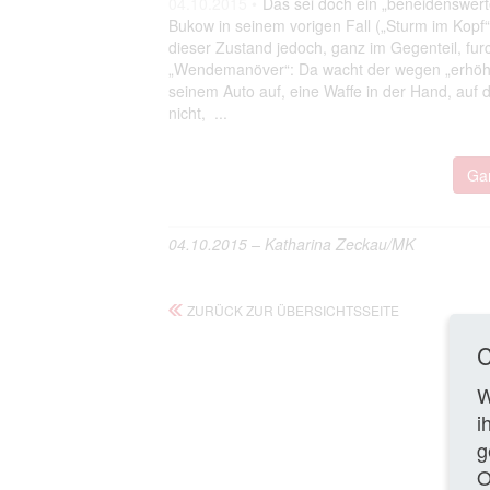
04.10.2015 •
Das sei doch ein „beneidenswert
Bukow in seinem vorigen Fall („Sturm im Kopf“
dieser Zustand jedoch, ganz im Gegenteil, furc
„Wendemanöver“: Da wacht der wegen „erhöhte
seinem Auto auf, eine Waffe in der Hand, auf 
nicht, ...
Gan
04.10.2015 – Katharina Zeckau/MK
ZURÜCK ZUR ÜBERSICHTSSEITE
C
W
i
g
O