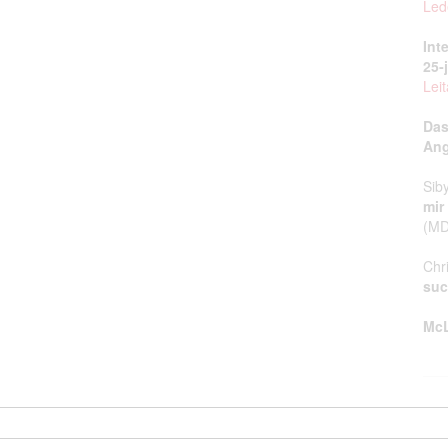
Led
Int
25‑
Leit
Das
Ang
Sib
mir
(MD
Chr
suc
McL