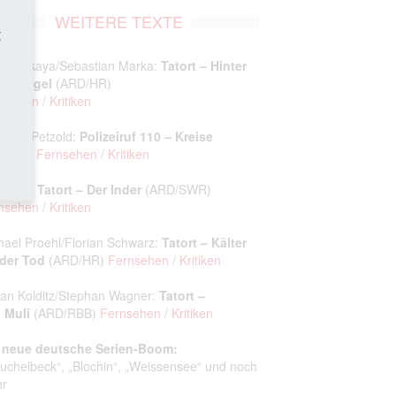
WEITERE TEXTE
t
l Yesilkaya/Sebastian Marka:
Tatort – Hinter
 Spiegel
(ARD/HR)
nsehen
/
Kritiken
istian Petzold:
Polizeiruf 110 – Kreise
RD/BR)
Fernsehen
/
Kritiken
 Stein:
Tatort
– Der Inder
(ARD/SWR)
nsehen
/
Kritiken
hael Proehl/Florian Schwarz:
Tatort – Kälter
 der Tod
(ARD/HR)
Fernsehen
/
Kritiken
fan Kolditz/Stephan Wagner:
Tatort –
 Muli
(ARD/RBB)
Fernsehen
/
Kritiken
 neue deutsche Serien-Boom:
uchelbeck“, „Blochin“, „Weissensee“ und noch
hr