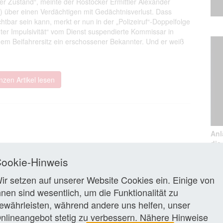
er Zustand“, meinte der Rostocker Ermittler Alexander
) über einen Verdächtigen mit Gedächtnisverlust. Dass
htbar sein kann, merkt er nun in der „Polizeiruf“-Doppelfolge
r Impulsivität“ vom Dienst suspendierte Kommissar in
dem Beifahrersitz ein erschossener Bekannter. Und er weiß
zen Artikel lesen
Anl
die
Ros
ookie-Hinweis
Foto
ir setzen auf unserer Website Cookies ein. Einige von
hnen sind wesentlich, um die Funktionalität zu
ewährleisten, während andere uns helfen, unser
nlineangebot stetig zu verbessern. Nähere Hinweise