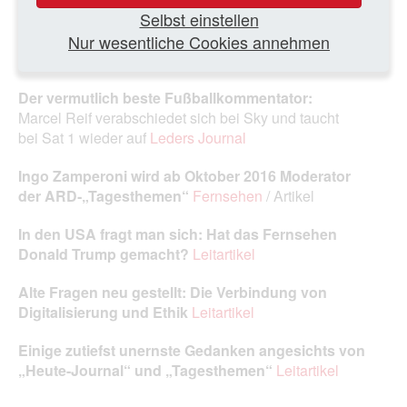
Fernsehgeschäft existiert
Fernsehen
/ Artikel
Selbst einstellen
ARD sichert sich Übertragungsrechte am DFB‑Pokal
Nur wesentliche Cookies annehmen
bis 2019
Fernsehen
/ Artikel
Der vermutlich beste Fußballkommentator:
Marcel Reif verabschiedet sich bei Sky und taucht
bei Sat 1 wieder auf
Leders Journal
Ingo Zamperoni wird ab Oktober 2016 Moderator
der ARD‑„Tagesthemen“
Fernsehen
/ Artikel
In den USA fragt man sich: Hat das Fernsehen
Donald Trump gemacht?
Leitartikel
Alte Fragen neu gestellt: Die Verbindung von
Digitalisierung und Ethik
Leitartikel
Einige zutiefst unernste Gedanken angesichts von
„Heute-Journal“ und „Tagesthemen“
Leitartikel