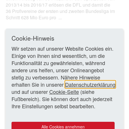
2013/14 bis 2016/17 erlösen die DFL und damit die
36 Profivereine der ersten und zweiten Bundesliga im
Schnitt 628 Mio Euro pro ...
Ganzen Artikel lesen
Cookie-Hinweis
Wir setzen auf unserer Website Cookies ein.
25.06.2016 – vn/MK
Einige von ihnen sind wesentlich, um die
Funktionalität zu gewährleisten, während
andere uns helfen, unser Onlineangebot
ZURÜCK ZUR ÜBERSICHTSSEITE
stetig zu verbessern. Nähere Hinweise
erhalten Sie in unserer
Datenschutzerklärung
WEITERE TEXTE
und auf unserer
Cookie-Seite
(siehe
Fußbereich). Sie können dort auch jederzeit
Großbritannien:
Rekordpreis für Fußball-TV-Rechte
Ihre Einstellungen selbst bearbeiten.
Ausland
Fußball-Geldesliga: Wenn Sport primär fürs
Alle Cookies annehmen