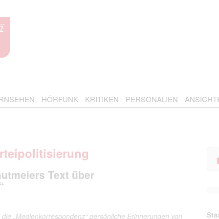
RNSEHEN
HÖRFUNK
KRITIKEN
PERSONALIEN
ANSICHT
teipolitisierung
autmeiers Text über
“
Sta
 die
„Medienkorrespondenz“
persönliche Erinnerungen von