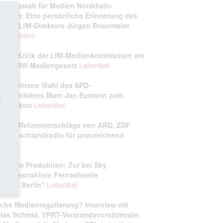
desanstalt für Medien Nordrhein-
tfalen: Eine persönliche Erinnerung des
heren LfM‑Direktors Jürgen Brautmeier
umentation
sive Kritik der LfM-Medienkommission am
en NRW-Mediengesetz
Leitartikel
 umstrittene Wahl des SPD-
ienpolitikers Marc Jan Eumann zum
t
‑Direktor
Leitartikel
 hält Reformvorschläge von ARD, ZDF
 Deutschlandradio für unzureichend
artikel
ncierte Produktion: Zur bei Sky
tausgestrahlten Fernsehserie
bylon
Berlin“
Leitartikel
che Medienregulierung? Interview mit
ias Schmid, VPRT-Vorstandsvorsitzender