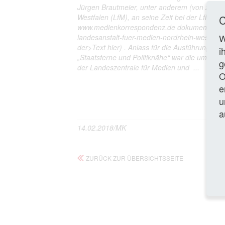
Jürgen Brautmeier, unter anderem (von 2010 b
Westfalen (LfM), an seine Zeit bei der LfM dok
C
www.medienkorrespondenz.de dokumentation ar
W
landesanstalt-fuer-medien-nordrhein-westfalen
der>Text hier) . Anlass für die Ausführungen 
i
„Staatsferne und Politiknähe“ war die umstri
g
der Landeszentrale für Medien und ...
O
e
Gan
u
a
14.02.2018/MK
ZURÜCK ZUR ÜBERSICHTSSEITE