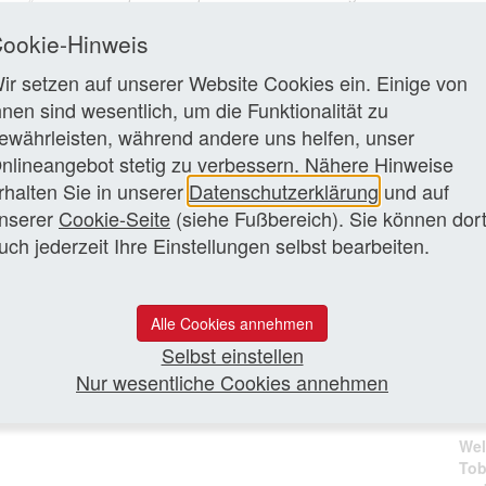
Lan
is 2016) Direktor der Landesanstalt für Medien Nordrhein-
Wes
umentiert (siehe den <link https:
ookie-Hinweis
frü
tikel staatsferne-und-politiknaehenbspdas-beispiel-der-
Dok
ir setzen auf unserer Website Cookies ein. Einige von
-e-1.html external-link-new-window hier zum text auf
von Brautmeier, der CDU-Mitglied ist, zum Aspekt
hnen sind wesentlich, um die Funktionalität zu
Mas
ttene Wahl des SPD-Politikers Marc Jan Eumann zum Direktor
ewährleisten, während andere uns helfen, unser
neu
nlineangebot stetig zu verbessern. Nähere Hinweise
Die
rhalten Sie in unserer
Datenschutzerklärung
und auf
zen Artikel lesen
Med
nserer
Cookie-Seite
(siehe Fußbereich). Sie können dor
LMK
uch jederzeit Ihre Einstellungen selbst bearbeiten.
KEF
und
Leit
Alle Cookies annehmen
Selbst einstellen
Ava
Nur wesentliche Cookies annehmen
ers
„Ba
Wel
Tob