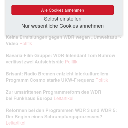
NRW-Regierungskoalition aus SPD und Grünen
reduziert beim WDR die Hörfunkwerbung
Politik
Alle Cookies annehmen
Selbst einstellen
WDR-Programmdirektionen nun crossmedial
Nur wesentliche Cookies annehmen
ausgerichtet
Politik
Keine Ermittlungen gegen WDR wegen „Umweltsau“-
Video
Politik
Bavaria-Film-Gruppe: WDR-Intendant Tom Buhrow
verlässt zwei Aufsichtsräte
Politik
Brisant: Radio Bremen entzieht interkulturellem
Programm Cosmo starke UKW‑Frequenz
Politik
Zur umstrittenen Programmreform des WDR
bei Funkhaus Europa
Leitartikel
Reformen bei den Programmen WDR 3 und WDR 5:
Der Beginn eines Schrumpfungsprozesses?
Leitartikel