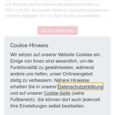
von Bündnis 90/Die Grünen der Gesetzesnovelle zu.
SPD und AfD, die beiden weiteren Oppositionsfraktionen,
votierten dagegen. Am 17. April ist das überarbeitete ...
Ganzen Artikel lesen
Cookie-Hinweis
22.05.2020
Wir setzen auf unserer Website Cookies ein.
Einige von ihnen sind wesentlich, um die
ZURÜCK ZUR ÜBERSICHTSSEITE
Funktionalität zu gewährleisten, während
andere uns helfen, unser Onlineangebot
stetig zu verbessern. Nähere Hinweise
WEITERE TEXTE
erhalten Sie in unserer
Datenschutzerklärung
und auf unserer
Cookie-Seite
(siehe
WDR-Intendant entsetzt über beschlossene
Fußbereich). Sie können dort auch jederzeit
Werbereduktion für Hörfunk
Politik
Ihre Einstellungen selbst bearbeiten.