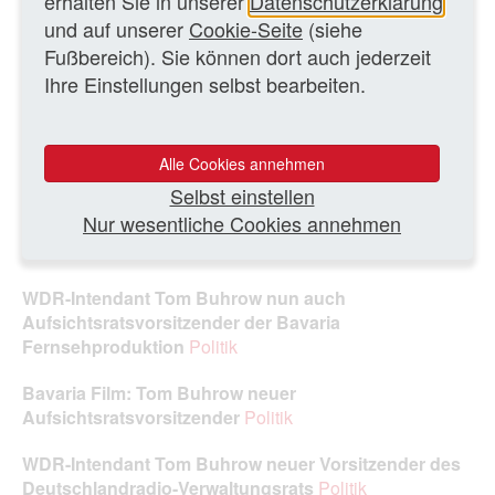
erhalten Sie in unserer
Datenschutzerklärung
und auf unserer
Cookie-Seite
(siehe
Fußbereich). Sie können dort auch jederzeit
Ihre Einstellungen selbst bearbeiten.
Tom Buhrow
Alle Cookies annehmen
Foto: WDR
Selbst einstellen
Nur wesentliche Cookies annehmen
WEITERE TEXTE
WDR-Intendant Tom Buhrow nun auch
Aufsichtsratsvorsitzender der Bavaria
Fernsehproduktion
Politik
Bavaria Film: Tom Buhrow neuer
Aufsichtsratsvorsitzender
Politik
WDR-Intendant Tom Buhrow neuer Vorsitzender des
Deutschlandradio-
Verwaltungsrats
Politik