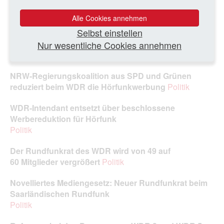
Neue Organisationsstruktur im WDR‑Hörfunkbereich
Alle Cookies annehmen
Hörfunk
/ Artikel
Selbst einstellen
Politik will dem NDR den Start eines Schlagerradios
Nur wesentliche Cookies annehmen
erlauben
Hörfunk
/ Artikel
NRW-Regierungskoalition aus SPD und Grünen
reduziert beim WDR die Hörfunkwerbung
Politik
WDR-Intendant entsetzt über beschlossene
Werbereduktion für Hörfunk
Politik
Der Rundfunkrat des WDR wird von 49 auf
60 Mitglieder vergrößert
Politik
Novelliertes Mediengesetz: Neuer Rundfunkrat beim
Saarländischen Rundfunk
Politik