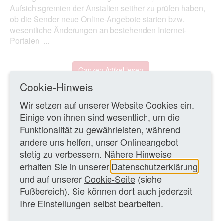
Aufsichtsgremien der Anstalten seither zu prüfen haben,
ob die Sender neue Online-Angebote starten bzw.
wesentliche Änderungen an bestehenden Internet-
Portalen ...
Ganzen Artikel lesen
Cookie-Hinweis
19.02.2016 – vn/MK
Wir setzen auf unserer Website Cookies ein.
Einige von ihnen sind wesentlich, um die
Funktionalität zu gewährleisten, während
ZURÜCK ZUR ÜBERSICHTSSEITE
andere uns helfen, unser Onlineangebot
stetig zu verbessern. Nähere Hinweise
WEITERE TEXTE
erhalten Sie in unserer
Datenschutzerklärung
und auf unserer
Cookie-Seite
(siehe
Fußbereich). Sie können dort auch jederzeit
WDR will über
DAB plus
neues Radioprogramm für
Über-70-Jährige veranstalten
Ihre Einstellungen selbst bearbeiten.
Hörfunk
/ Artikel