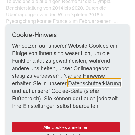
Télévisions die alleinigen Rechte für die Olympia-
Berichterstattung von 2014 bis 2020. Durch die
Übertragungen von den Winterspielen 2018 in
Pyeongchang konnte France 2 im Februar seinen ...
Cookie-Hinweis
Ganzen Artikel lesen
Wir setzen auf unserer Website Cookies ein.
Einige von ihnen sind wesentlich, um die
24.03.2018 – me/MK
Funktionalität zu gewährleisten, während
andere uns helfen, unser Onlineangebot
stetig zu verbessern. Nähere Hinweise
ZURÜCK ZUR ÜBERSICHTSSEITE
erhalten Sie in unserer
Datenschutzerklärung
und auf unserer
Cookie-Seite
(siehe
WEITERE TEXTE
Fußbereich). Sie können dort auch jederzeit
Ihre Einstellungen selbst bearbeiten.
Öffentlich-rechtlicher Rundfunk in Dänemark:
Steuerfinanzierung und Budgetkürzung
Leitartikel
Alle Cookies annehmen
Volksabstimmung: Eindeutiges Votum in der Schweiz