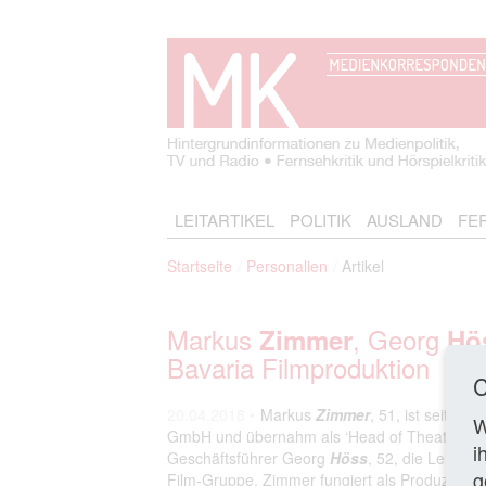
LEITARTIKEL
POLITIK
AUSLAND
FE
Startseite
Personalien
Artikel
Markus
, Georg
Zimmer
Hö
Bavaria Filmproduktion
C
20.04.2018 •
Markus
Zimmer
, 51, ist seit Ap
W
GmbH und übernahm als ‘Head of Theatrical P
i
Geschäftsführer Georg
Höss
, 52, die Leitung 
g
Film-Gruppe. Zimmer fungiert als Produzent un