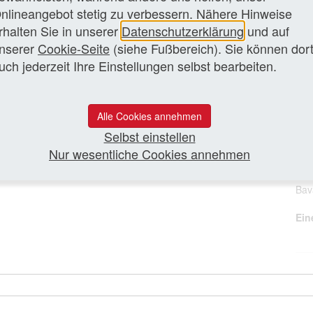
Per
 Grünwald bei München ansässige Unternehmen Bavaria
nlineangebot stetig zu verbessern. Nähere Hinweise
rhalten Sie in unserer
Datenschutzerklärung
und auf
Ac
nserer
Cookie-Seite
(siehe Fußbereich). Sie können dor
Rad
zen Artikel lesen
uch jederzeit Ihre Einstellungen selbst bearbeiten.
Ma
Per
Alle Cookies annehmen
Pet
Selbst einstellen
Bet
Nur wesentliche Cookies annehmen
Ivo
Bav
Ein