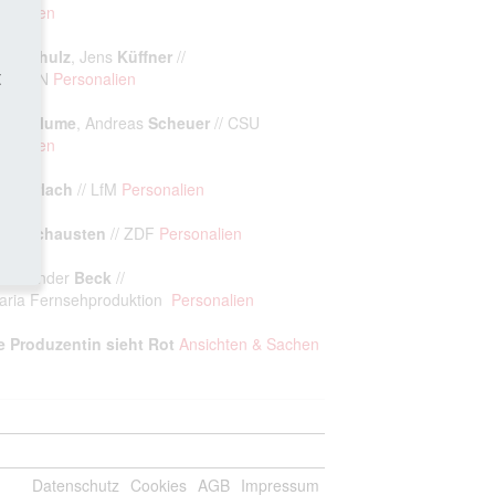
sonalien
him
Schulz
, Jens
Küffner
//
t
io FFN
Personalien
rkus
Blume
, Andreas
Scheuer
// CSU
sonalien
ra
Gerlach
// LfM
Personalien
tina
Schausten
// ZDF
Personalien
-Alexander
Beck
//
aria Fernsehproduktion
Personalien
e Produzentin sieht Rot
Ansichten & Sachen
Datenschutz
Cookies
AGB
Impressum