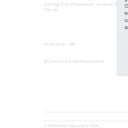
und High-End-Produktionen, an denen das in
O
Film als ...
e
u
Gan
a
20.04.2018 – MK
ZURÜCK ZUR ÜBERSICHTSSEITE
© Medienkorrespondenz 2026