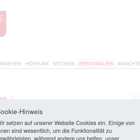
RNSEHEN
HÖRFUNK
KRITIKEN
PERSONALIEN
ANSICHT
//
ss
ookie-Hinweis
ril 2018 neuer Geschäftsführer der Bavaria Filmproduktion
ir setzen auf unserer Website Cookies ein. Einige von
roduction & Acquisition’ neben dem bisherigen
hnen sind wesentlich, um die Funktionalität zu
und Koordination aller Kinofilm-Aktivitäten in der Bavaria-
ewährleisten, während andere uns helfen, unser
Chr
d Ansprechpartner für nationale und internationale Kino-