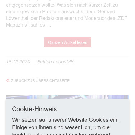
entgegensetzen wollte. Was sich nach kurzer Zeit zu
einem gewissen Problem auswuchs, denn Gerhard
Löwenthal, der Redaktionsleiter und Moderator des „ZDF
Magazins“, sah es ...
Ganzen Artikel lesen
18.12.2020 – Dietrich Leder/MK
ZURÜCK ZUR ÜBERSICHTSSEITE
Cookie-Hinweis
Wir setzen auf unserer Website Cookies ein.
Einige von ihnen sind wesentlich, um die
Funktionalität zu gewährleisten, während