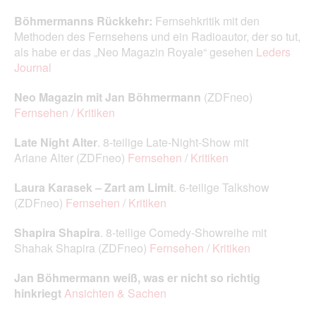
Böhmermanns Rückkehr:
Fernsehkritik mit den
Methoden des Fernsehens und ein Radioautor, der so tut,
als habe er das „Neo Magazin Royale“ gesehen
Leders
Journal
Neo Magazin mit Jan Böhmermann
(ZDFneo)
Fernsehen
/
Kritiken
Late Night Alter
. 8-teilige Late-Night-Show mit
Ariane Alter (ZDFneo)
Fernsehen
/
Kritiken
Laura Karasek – Zart am Limit
. 6‑teilige Talkshow
(ZDFneo)
Fernsehen
/
Kritiken
Shapira Shapira
. 8-teilige Comedy-Showreihe mit
Shahak Shapira (ZDFneo)
Fernsehen
/
Kritiken
Jan Böhmermann weiß, was er nicht so richtig
hinkriegt
Ansichten & Sachen