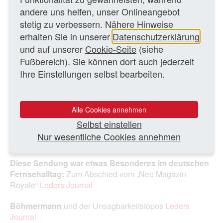
andere uns helfen, unser Onlineangebot
stetig zu verbessern. Nähere Hinweise
erhalten Sie in unserer
Datenschutzerklärung
und auf unserer
Cookie-Seite
(siehe
Böhmermann sagt, worum’s im neuen ZDF-Magazin
Fußbereich). Sie können dort auch jederzeit
geht, mit einem Zitat: „Unerbittlich nach schadhaften
Ihre Einstellungen selbst bearbeiten.
Stellen in unserer Demokratie fahnden und furchtlos
Stellung beziehen“
Foto: Screenshot
Alle Cookies annehmen
Selbst einstellen
Nur wesentliche Cookies annehmen
WEITERE TEXTE
Diese Sendung war etwas Besonderes im deutschen
Fernsehalltag:
Zum Abschied vom „Neo Magazin
Royale“
Leders Journal
Böhmermann
und der Unsagbarkeitstopos
Leders
Journal