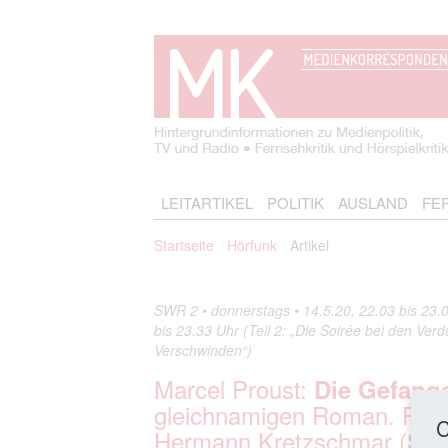
LEITARTIKEL
POLITIK
AUSLAND
FE
Startseite
Hörfunk
Artikel
SWR 2 • donnerstags • 14.5.20, 22.03 bis 23.00 
bis 23.33 Uhr (Teil 2: „Die Soirée bei den Verdu
Verschwinden“)
Marcel Proust:
Die Gefang
gleichnamigen Roman. Funk
C
Hermann Kretzschmar (SWR