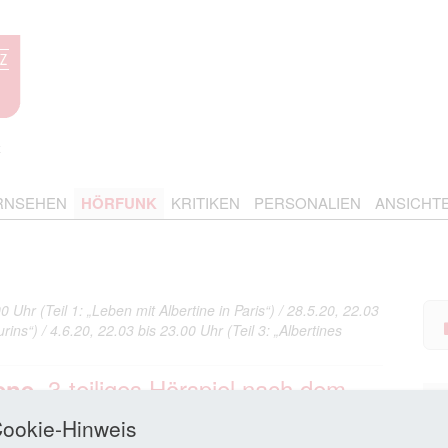
RNSEHEN
HÖRFUNK
KRITIKEN
PERSONALIEN
ANSICHT
Uhr (Teil 1: „Leben mit Albertine in Paris“) / 28.5.20, 22.03
rins“) / 4.6.20, 22.03 bis 23.00 Uhr (Teil 3: „Albertines
. 3‑teiliges Hörspiel nach dem
ene
bearbeitung: Manfred Hess und
ookie-Hinweis
 2/Deutschlandfunk)
Mar