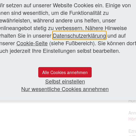
Vale
ir setzen auf unserer Website Cookies ein. Einige von
(Ba
veau
hnen sind wesentlich, um die Funktionalität zu
ewährleisten, während andere uns helfen, unser
 im Südwestrundfunk (SWR) den Versuch, das als sehr
Ger
nlineangebot stetig zu verbessern. Nähere Hinweise
71-1922) in Teilen als Hörspielbearbeitung vorzustellen.
Ulr
rha“ aus Prousts Opus summum „Auf der Suche nach der
rhalten Sie in unserer
Datenschutzerklärung
und auf
erdu“). Für die neue Adaption des Romans „Die Gefangene“
Max
nserer
Cookie-Seite
(siehe Fußbereich). Sie können dor
nd erfahrener Bearbeiter, in Sabine Küchler,
dem
uch jederzeit Ihre Einstellungen selbst bearbeiten.
Hei
Th
zen Artikel lesen
Fun
Alle Cookies annehmen
Hör
Selbst einstellen
Krit
Nur wesentliche Cookies annehmen
Mic
Hör
Ann
Hör
Ezr