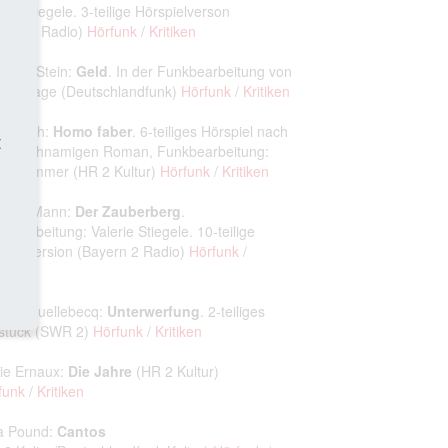
rie Stiegele. 3‑teilige Hörspielverson
yern 2 Radio)
Hörfunk
/
Kritiken
trude Stein:
Geld
. In der Funkbearbeitung von
ike Haage (Deutschlandfunk)
Hörfunk
/
Kritiken
 Frisch:
Homo faber
. 6‑teiliges Hörspiel nach
t
 gleichnamigen Roman, Funkbearbeitung:
nz Sommer (HR 2 Kultur)
Hörfunk
/
Kritiken
omas Mann:
Der Zauberberg
.
kbearbeitung: Valerie Stiegele. 10‑teilige
spielversion (Bayern 2 Radio)
Hörfunk
/
iken
hel Houellebecq:
Unterwerfung
. 2-teiliges
stück (SWR 2)
Hörfunk
/
Kritiken
ie Ernaux:
Die Jahre
(HR 2 Kultur)
funk
/
Kritiken
a Pound:
Cantos