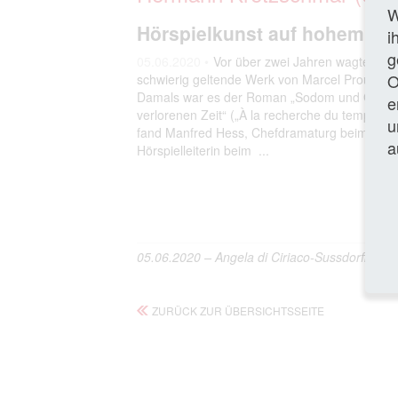
W
Hörspielkunst auf hohem Ni
i
g
05.06.2020 •
Vor über zwei Jahren wagte man
O
schwierig geltende Werk von Marcel Proust (18
Damals war es der Roman „Sodom und Gomor
e
verlorenen Zeit“ („À la recherche du temps p
u
fand Manfred Hess, Chefdramaturg beim SWR u
a
Hörspielleiterin beim ...
Gan
05.06.2020 – Angela di Ciriaco-Sussdorff/MK
ZURÜCK ZUR ÜBERSICHTSSEITE