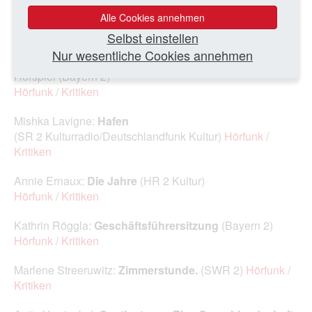
Michaela Karl:
„Ich blätterte gerade in der Vogue, da
sprach mich der Führer an“
(NDR Kultur)
Hörfunk
/
Alle Cookies annehmen
Kritiken
Selbst einstellen
Nur wesentliche Cookies annehmen
Virginie Despentes:
Apokalypse Baby.
2‑teiliges
Hörspiel (Bayern 2)
Hörfunk
/
Kritiken
Mishka Lavigne:
Hafen
(SR 2 Kulturradio/Deutschlandfunk Kultur)
Hörfunk
/
Kritiken
Annie Ernaux:
Die Jahre
(HR 2 Kultur)
Hörfunk
/
Kritiken
Kathrin Röggla:
Geschäftsführersitzung
(Bayern 2)
Hörfunk
/
Kritiken
Marlene Streeruwitz:
Zimmerstunde.
(SWR 2)
Hörfunk
/
Kritiken