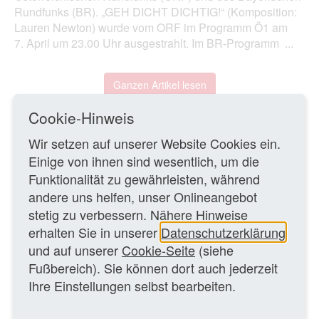
Rundfunks (BR). „GEH DICHT DICHTIG!“ (Komposition:
Lauren Newton) wurde vom ORF im Programm Ö1 am
7. April um 23.00 Uhr ausgestrahlt. Im BR-Programm ...
Ganzen Artikel lesen
Cookie-Hinweis
08.05.2019 – MK
Wir setzen auf unserer Website Cookies ein.
Einige von ihnen sind wesentlich, um die
ZURÜCK ZUR ÜBERSICHTSSEITE
Funktionalität zu gewährleisten, während
andere uns helfen, unser Onlineangebot
stetig zu verbessern. Nähere Hinweise
WEITERE TEXTE
erhalten Sie in unserer
Datenschutzerklärung
und auf unserer
Cookie-Seite
(siehe
Ruth Johanna Benrath:
GEH DICHT DICHTIG!
Fußbereich). Sie können dort auch jederzeit
Hörspieldialog mit Elfriede Gerstl
(Bayern 2)
Hörfunk
/
Ihre Einstellungen selbst bearbeiten.
Kritiken