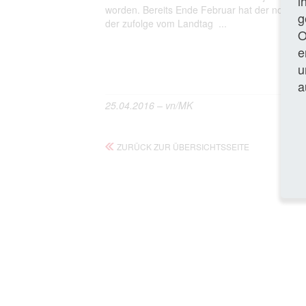
i
worden. Bereits Ende Februar hat der nordrhei
g
der zufolge vom Landtag ...
O
e
Gan
u
a
25.04.2016 – vn/MK
ZURÜCK ZUR ÜBERSICHTSSEITE