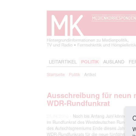
LEITARTIKEL
POLITIK
AUSLAND
FE
Startseite
Politik
Artikel
Ausschreibung für neun n
WDR‑Rundfunkrat
25.04.2016 •
Noch bis Anfang Juni können si
C
im Rundfunkrat des Westdeutschen Rundfunks
W
des Aufsichtsgremiums Ende dieses Jahres ne
WDR-Rundfunkrats für die neue fünfjährige Am