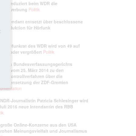
nen reduziert beim WDR die
funkwerbung
Politik
-Intendant entsetzt über beschlossene
bereduktion für Hörfunk
t
tik
 Rundfunkrat des WDR wird von 49 auf
Mitglieder vergrößert
Politik
eil des Bundesverfassungsgerichts
erfG)
vom 25. März 2014 zu den
menkontrollverfahren über die
ammensetzung der ZDF-Gremien
umentation
 NDR-Journalistin Patricia Schlesinger wird
Juli 2016 neue Intendantin des RBB
tik
 große Online-Konzerne aus den USA
rohen Meinungsvielfalt und Journalismus