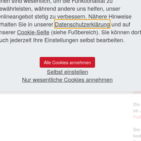
hnen sind wesentlich, um die Funktionalität zu
Grü
n-westfälische Landtag eine Ausschreibung veröffentlicht,
ewährleisten, während andere uns helfen, unser
Hör
nlineangebot stetig zu verbessern. Nähere Hinweise
WDR
rhalten Sie in unserer
Datenschutzerklärung
und auf
zen Artikel lesen
Wer
nserer
Cookie-Seite
(siehe Fußbereich). Sie können dor
Poli
uch jederzeit Ihre Einstellungen selbst bearbeiten.
Der
60 
Alle Cookies annehmen
Urt
Selbst einstellen
(BV
Nur wesentliche Cookies annehmen
Nor
Zus
Dok
Die
ab 
Poli
Die
bed