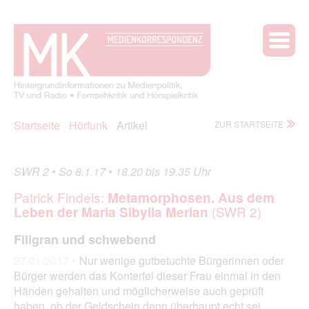
Startseite
Hörfunk
Artikel
ZUR STARTSEITE
SWR 2 • So 8.1.17 • 18.20 bis 19.35 Uhr
Patrick Findeis:
Metamorphosen. Aus dem
(SWR 2)
Leben der Maria Sibylla Merian
Filigran und schwebend
27.01.2017 •
Nur wenige gutbetuchte Bürgerinnen oder
Bürger werden das Konterfei dieser Frau einmal in den
Händen gehalten und möglicherweise auch geprüft
haben, ob der Geldschein denn überhaupt echt sei.