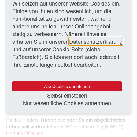
Wir setzen auf unserer Website Cookies ein.
Einige von ihnen sind wesentlich, um die
Funktionalität zu gewährleisten, während
andere uns helfen, unser Onlineangebot
stetig zu verbessern. Nähere Hinweise
erhalten Sie in unserer
Datenschutzerklärung
Einstiger 500-D-Mark-Schein (Vorderseite) mit einem
und auf unserer
Cookie-Seite
(siehe
Porträt von Sibylla Maria Merian
Fußbereich). Sie können dort auch jederzeit
Ihre Einstellungen selbst bearbeiten.
Foto: MK-Archiv
WEITERE TEXTE
Alle Cookies annehmen
Selbst einstellen
Patrick Findeis:
Kein schöner Land
(SWR 2)
Hörfunk
/
Nur wesentliche Cookies annehmen
Kritiken
Patrick Findeis:
Hannelore oder So ein abgelichtetes
Leben will verkraftet sein
. Hörspielmonolog (SWR 2)
Hörfunk
/
Kritiken