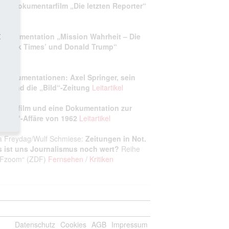
nen Dokumentarfilm „Die letzten Reporter“
artikel
t
 Dokumentation „Mission Wahrheit – Die
w York Times’ und Donald Trump“
artikel
i Dokumentationen: Axel Springer, sein
lag und die „Bild“‑Zeitung
Leitartikel
 Spielfilm und eine Dokumentation zur
iegel“‑Affäre von 1962
Leitartikel
a Freydag/Wulf Schmiese:
Zeitungen in Not.
 ist uns Journalismus noch wert?
Reihe
Fzoom“ (ZDF)
Fernsehen
/
Kritiken
Datenschutz
Cookies
AGB
Impressum