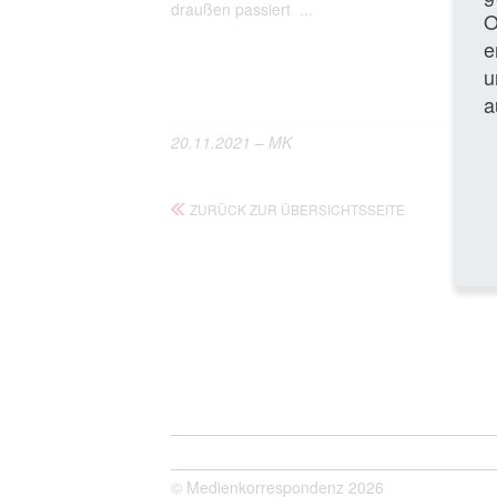
draußen passiert ...
O
e
Gan
u
a
20.11.2021 – MK
ZURÜCK ZUR ÜBERSICHTSSEITE
© Medienkorrespondenz 2026