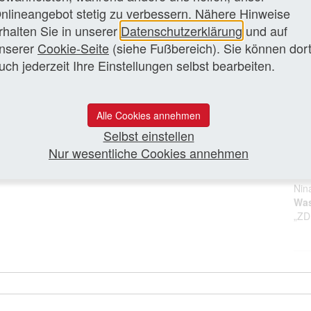
sei
nlineangebot stetig zu verbessern. Nähere Hinweise
Leit
rhalten Sie in unserer
Datenschutzerklärung
und auf
zen Artikel lesen
nserer
Cookie-Seite
(siehe Fußbereich). Sie können dor
Zur
uch jederzeit Ihre Einstellungen selbst bearbeiten.
‘Ne
Leit
Dre
Alle Cookies annehmen
Ver
Selbst einstellen
Ein
Nur wesentliche Cookies annehmen
„Sp
Nin
Was
„ZD