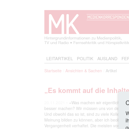
LEITARTIKEL
POLITIK
AUSLAND
FE
Startseite
Ansichten & Sachen
Artikel
„Es kommt auf die Inhalte
C
20.11.2021 •
«Was machen wir eigentlich nicht
besser machen? Wir müssen uns von dem Geda
W
Und obwohl das so ist, sind zu viele Kollegen –
i
Meinung bilden zu können, aber ich beobachte 
Vergangenheit verhaftet. Die meisten von uns
g