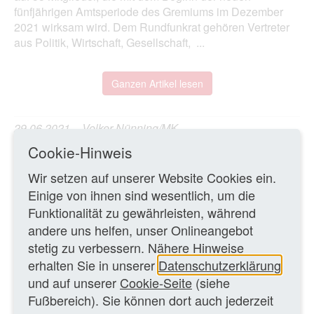
fünfjährigen Amtsperiode des Gremiums im Dezember
2021 wirksam wird. Dem Rundfunkrat gehören Vertreter
aus Politik, Wirtschaft, Gesellschaft, ...
Ganzen Artikel lesen
29.06.2021 – Volker Nünning/MK
Cookie-Hinweis
ZURÜCK ZUR ÜBERSICHTSSEITE
Wir setzen auf unserer Website Cookies ein.
Einige von ihnen sind wesentlich, um die
Funktionalität zu gewährleisten, während
WEITERE TEXTE
andere uns helfen, unser Onlineangebot
stetig zu verbessern. Nähere Hinweise
WDR-Strategie: Intendant Tom Buhrow skizziert Pläne
erhalten Sie in unserer
Datenschutzerklärung
bis 2025
Politik
und auf unserer
Cookie-Seite
(siehe
Fußbereich). Sie können dort auch jederzeit
Geplante Verkleinerung des WDR‑Rundfunkrats in