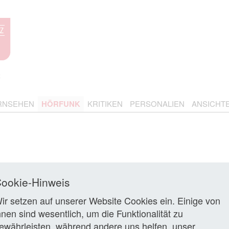
RNSEHEN
HÖRFUNK
KRITIKEN
PERSONALIEN
ANSICHT
ookie-Hinweis
1
2
3
…
>
ir setzen auf unserer Website Cookies ein. Einige von
r Hörspielfestival geht der
B5 aktuell: Öffentlich-re
hnen sind wesentlich, um die Funktionalität zu
Axel-Eggebrecht-Preis für 
ewährleisten, während andere uns helfen, unser