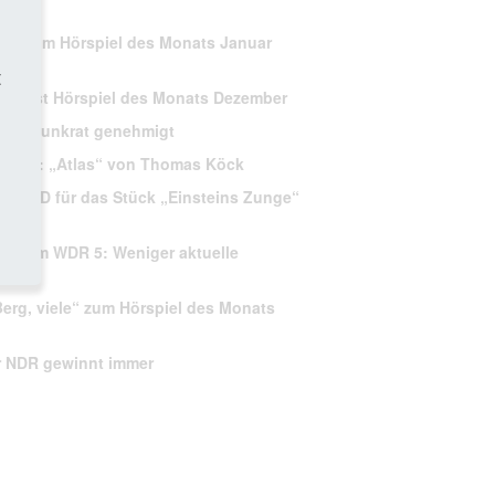
u“ zum Hörspiel des Monats Januar
t
t“ ist Hörspiel des Monats Dezember
Rundfunkrat genehmigt
ember:
„Atlas“ von Thomas Köck
er ARD für das Stück „Einsteins Zunge“
gramm WDR 5: Weniger aktuelle
erg, viele“ zum Hörspiel des Monats
r NDR gewinnt immer