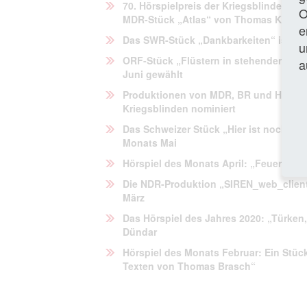
70. Hörspielpreis der Kriegsblinden: 
O
MDR-Stück „Atlas“ von Thomas Köck
e
Das SWR-Stück „Dankbarkeiten“ ist Hör
u
ORF-Stück „Flüstern in stehenden Züg
a
Juni gewählt
Produktionen von MDR, BR und HR für 
Kriegsblinden nominiert
Das Schweizer Stück „Hier ist noch all
Monats Mai
Hörspiel des Monats April:
„Feuersturm
Die NDR-Produktion „SIREN_web_client
März
Das Hörspiel des Jahres 2020: „Türken
Dündar
Hörspiel des Monats Februar: Ein Stüc
Texten von Thomas Brasch“