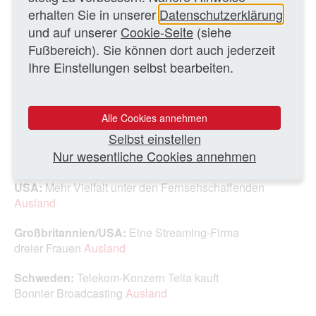
erhalten Sie in unserer
Datenschutzerklärung
WEITERE TEXTE
und auf unserer
Cookie-Seite
(siehe
Fußbereich). Sie können dort auch jederzeit
USA:
Die lange erwartete Fusion von CBS und Viacom
Ihre Einstellungen selbst bearbeiten.
ist vollzogen
Ausland
USA:
Kampf der beiden Giganten CBS und Viacom
Ausland
Alle Cookies annehmen
Selbst einstellen
USA:
Die Beliebtheit des „True‑Crime“‑Fernsehens
Nur wesentliche Cookies annehmen
Ausland
USA:
Mehr Vielfalt unter den Fernsehschaffenden
Ausland
Großbritannien/USA:
Eine Streaming-Firma
dreier Frauen
Ausland
Schweden:
Telekom-Konzern Telia kauft
Bonnier Broadcasting
Ausland