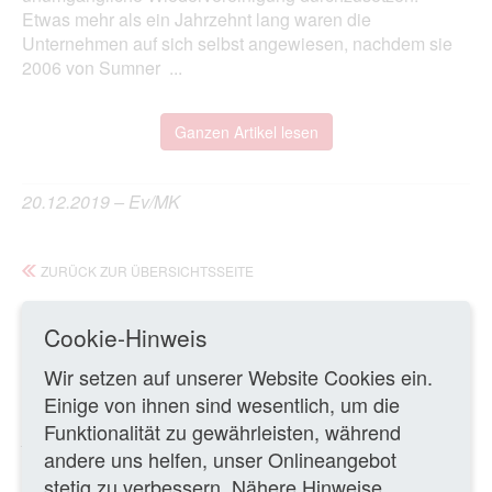
Etwas mehr als ein Jahrzehnt lang waren die
Unternehmen auf sich selbst angewiesen, nachdem sie
2006 von Sumner ...
Ganzen Artikel lesen
20.12.2019 – Ev/MK
ZURÜCK ZUR ÜBERSICHTSSEITE
Cookie-Hinweis
Wir setzen auf unserer Website Cookies ein.
Einige von ihnen sind wesentlich, um die
Logo des fusionierten Unternehmens
Funktionalität zu gewährleisten, während
_______________________________________________
andere uns helfen, unser Onlineangebot
stetig zu verbessern. Nähere Hinweise