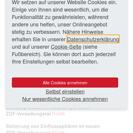
Wir setzen auf unserer Website Cookies ein.
Einige von ihnen sind wesentlich, um die
Funktionalität zu gewährleisten, während
andere uns helfen, unser Onlineangebot
Senderlogo
stetig zu verbessern. Nähere Hinweise
erhalten Sie in unserer
Datenschutzerklärung
und auf unserer
Cookie-Seite
(siehe
Fußbereich). Sie können dort auch jederzeit
WEITERE TEXTE
Ihre Einstellungen selbst bearbeiten.
Bericht an die Länder: ARD will bis zum Jahr 2028
rund 951 Mio Euro einsparen
Politik
Alle Cookies annehmen
ZDF hat eigene Direktion für 3sat und Arte aufgelöst
Selbst einstellen
Politik
Nur wesentliche Cookies annehmen
Ministerpräsidentin Malu Dreyer leitet
ZDF‑Verwaltungsrat
Politik
Sicherung von Einflusssphären im neuen
ZDF‑Verwaltungsrat
Politik