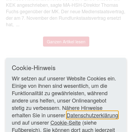
KEK angeschrieben, sagte MA-HSH-Direktor Thomas
Fuchs gegenüber der MK. Der neue Medienstaatsvertrag,
der am 7. November den Rundfunkstaatsvertrag ersetzt
hat, ...
Ganzen Artikel lesen
29.11.2020 – Volker Nünning/MK
Cookie-Hinweis
Wir setzen auf unserer Website Cookies ein.
ZURÜCK ZUR ÜBERSICHTSSEITE
Einige von ihnen sind wesentlich, um die
Funktionalität zu gewährleisten, während
WEITERE TEXTE
andere uns helfen, unser Onlineangebot
stetig zu verbessern. Nähere Hinweise
Drittsendezeiten bei Sat 1: Der Privatsender klagt
erhalten Sie in unserer
Datenschutzerklärung
erneut gegen die LMK
Leitartikel
und auf unserer
Cookie-Seite
(siehe
Fußbereich). Sie können dort auch jederzeit