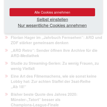
Lockdown stark gestiegen
Medienaufsicht beanstandet Werbeverstoß in der
Alle Cookies annehmen
Nachrichtensendung „RTL aktuell“
Selbst einstellen
Fernsehjahr 2020: ZDF wieder Marktführer vor
Nur wesentliche Cookies annehmen
ARD, RTL und Sat 1
Florian Hager
im „Jahrbuch Fernsehen“
: ARD und
ZDF stärker gemeinsam denken
„ARD Retro“: Sender öffnen ihre Archive für die
ARD‑Mediathek
Studie zu Streaming-Serien: Zu wenig Frauen, zu
wenig Vielfalt
Eine Art des Filmemachens, wie sie sonst keine
Lobby hat: Zur achten Staffel der 3sat-Reihe
„Ab 18!“
Bisher beste Quote des Jahres 2020:
Münster‑„Tatort“ besser als
Champions‑League‑Finale