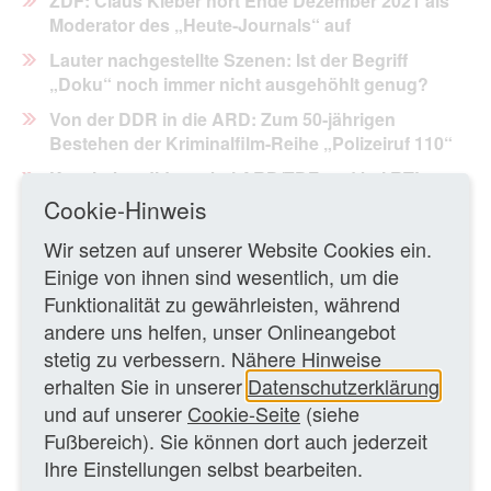
ZDF: Claus Kleber hört Ende Dezember 2021 als
Moderator des „Heute‑Journals“ auf
Lauter nachgestellte Szenen:
Ist der Begriff
„Doku“ noch immer nicht ausgehöhlt genug?
Von der DDR in die ARD: Zum 50‑jährigen
Bestehen der Kriminalfilm-Reihe
„Polizeiruf 110“
Kanzlerkandidaten bei ARD/ZDF und bei RTL
im TV‑Dreikampf
Cookie-Hinweis
Grimme-Preis 2021: Besondere Ehrung für
Wir setzen auf unserer Website Cookies ein.
„Tagesthemen“-Moderatorin Caren Miosga
Einige von ihnen sind wesentlich, um die
RTL und Pro Sieben: Neue Informationsformate
Funktionalität zu gewährleisten, während
mit Ex‑ARD‑Moderatoren
andere uns helfen, unser Onlineangebot
Mediale Inszenierungen: Baerbock, Laschet,
stetig zu verbessern. Nähere Hinweise
Söder und das Spiel mit dem Fernsehen
erhalten Sie in unserer
Datenschutzerklärung
und auf unserer
Cookie-Seite
(siehe
Medienstudenten im Priesterseminar: Zur bei
Fußbereich). Sie können dort auch jederzeit
YouTube zu sehenden Webserie „God or Not“
Ihre Einstellungen selbst bearbeiten.
Lineare TV-Nutzung im Januar 2021 durch