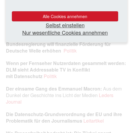
Österreich:
Pro Sieben Sat 1 Puls 4 übernimmt ATV
Ausland
Alle Cookies annehmen
Selbst einstellen
Auslandsfernsehkanäle der Deutschen Welle bald
auch im Inland zu sehen?
Politik
Nur wesentliche Cookies annehmen
Bundesregierung will finanzielle Förderung für
Deutsche Welle erhöhen
Politik
Wenn per Fernseher Nutzerdaten gesammelt werden:
DLM sieht Addressable TV in Konflikt
mit Datenschutz
Politik
Der einsame Gang des Emmanuel Macron:
Aus dem
Dunkel der Geschichte ins Licht der Medien
Leders
Journal
Die Datenschutz-Grundverordnung der EU und ihre
Problematik für den Journalismus
Leitartikel