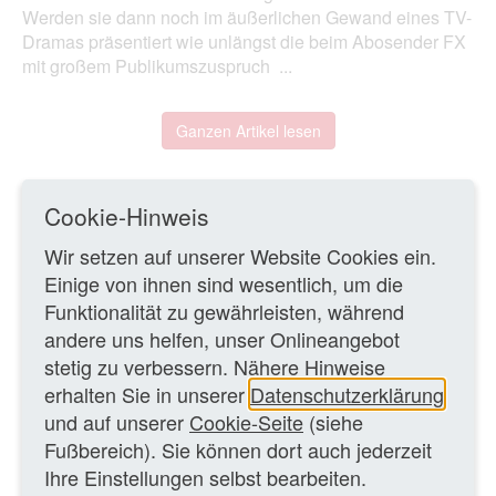
Werden sie dann noch im äußerlichen Gewand eines TV-
Dramas präsentiert wie unlängst die beim Abosender FX
mit großem Publikumszuspruch ...
Ganzen Artikel lesen
09.05.2017 – Ev/MK
Cookie-Hinweis
Wir setzen auf unserer Website Cookies ein.
ZURÜCK ZUR ÜBERSICHTSSEITE
Einige von ihnen sind wesentlich, um die
Funktionalität zu gewährleisten, während
andere uns helfen, unser Onlineangebot
WEITERE TEXTE
stetig zu verbessern. Nähere Hinweise
erhalten Sie in unserer
Datenschutzerklärung
USA:
Neue Maßstäbe für die Fernsehwerbung
Ausland
und auf unserer
Cookie-Seite
(siehe
USA:
Leonardo DiCaprio und Ron Howard produzieren
Fußbereich). Sie können dort auch jederzeit
für National Geographic
Ausland
Ihre Einstellungen selbst bearbeiten.