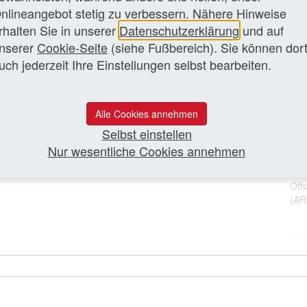
Wie
nlineangebot stetig zu verbessern. Nähere Hinweise
(AR
rhalten Sie in unserer
Datenschutzerklärung
und auf
zen Artikel lesen
Eck
nserer
Cookie-Seite
(siehe Fußbereich). Sie können dor
Int
uch jederzeit Ihre Einstellungen selbst bearbeiten.
(AR
Fer
Ele
Alle Cookies annehmen
Pan
Med
Selbst einstellen
Nur wesentliche Cookies annehmen
Chr
#Pa
Off
(A