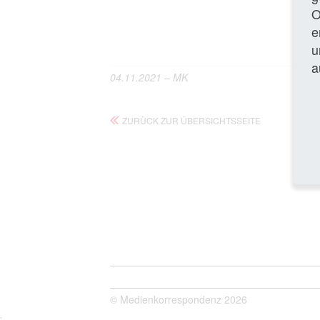
O
e
Gan
u
a
04.11.2021 – MK
ZURÜCK ZUR ÜBERSICHTSSEITE
© Medienkorrespondenz 2026