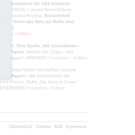
 der Staatsfeind die USA blamierte
D/NDR/WDR) // James Bamford/Svea
ert/Alexandra Ringling:
Schlachtfeld
t
ernet – Wenn das Netz zur Waffe wird
D/NDR)
nsehen
/
Kritiken
na Kuch:
Eine Quelle, 400 Journalisten –
ama Papers
. Spezial von „Zapp – Das
ienmagazin“ (ARD/NDR)
Fernsehen
/
Kritiken
istian Deker/Willem Konrad/Nils Casjens:
namaPapers – Im
Schattenreich der
shore-Firmen. Reihe „Die Story im Ersten“
RD/NDR/WDR)
Fernsehen
/
Kritiken
Datenschutz
Cookies
AGB
Impressum