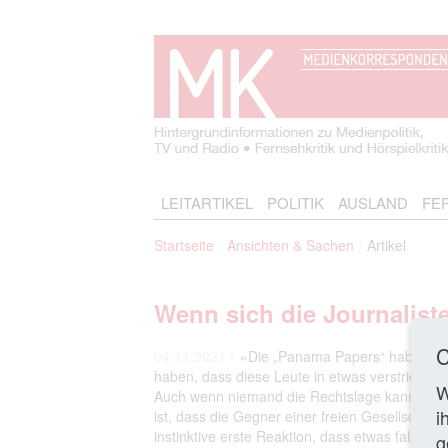
LEITARTIKEL
POLITIK
AUSLAND
FE
Startseite
Ansichten & Sachen
Artikel
Wenn sich die Journalist
C
04.11.2021 •
«Die „Panama Papers“ haben das 
haben, dass diese Leute in etwas verstrickt war
W
Auch wenn niemand die Rechtslage kannte, da
i
ist, dass die Gegner einer freien Gesellschaft
instinktive erste Reaktion, dass etwas falsch ist
g