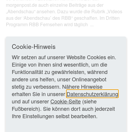
morgenpost.de auch einzelne Beiträge aus der
„Abendschau“ ansehen. Dazu wurde die Rubrik „Videos
aus der ‘Abendschau’ des RBB“ geschaffen. Im Dritten
Programm RBB Fernsehen wird täglich ...
Ganzen Artikel lesen
Cookie-Hinweis
Wir setzen auf unserer Website Cookies ein.
06.05.2015 – MK
Einige von ihnen sind wesentlich, um die
Funktionalität zu gewährleisten, während
andere uns helfen, unser Onlineangebot
ZURÜCK ZUR ÜBERSICHTSSEITE
stetig zu verbessern. Nähere Hinweise
erhalten Sie in unserer
Datenschutzerklärung
und auf unserer
Cookie-Seite
(siehe
Fußbereich). Sie können dort auch jederzeit
Ihre Einstellungen selbst bearbeiten.