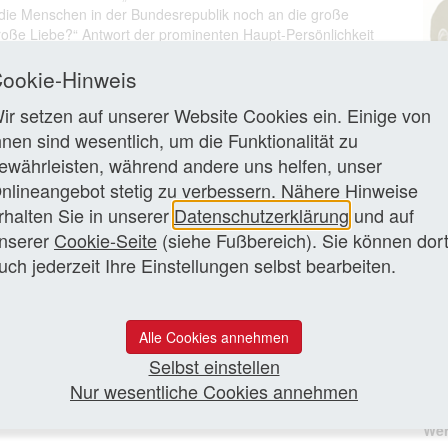
n die Menschen in der Bundesrepublik noch an die große
oße Liebe?“ Antwort der prominenten Haupt-Persönlichkeit
r gleich auszählen!“ Es rattert die Lochkartenmaschine auf
 Noelle, verheiratete Neumann, gibt bekannt: „Wir haben
ookie-Hinweis
ir setzen auf unserer Website Cookies ein. Einige von
hnen sind wesentlich, um die Funktionalität zu
Fre
zen Artikel lesen
ewährleisten, während andere uns helfen, unser
Bri
nlineangebot stetig zu verbessern. Nähere Hinweise
Sch
Wal
rhalten Sie in unserer
Datenschutzerklärung
und auf
nserer
Cookie-Seite
(siehe Fußbereich). Sie können dor
uch jederzeit Ihre Einstellungen selbst bearbeiten.
Alle Cookies annehmen
Selbst einstellen
Nur wesentliche Cookies annehmen
Zum
Wer