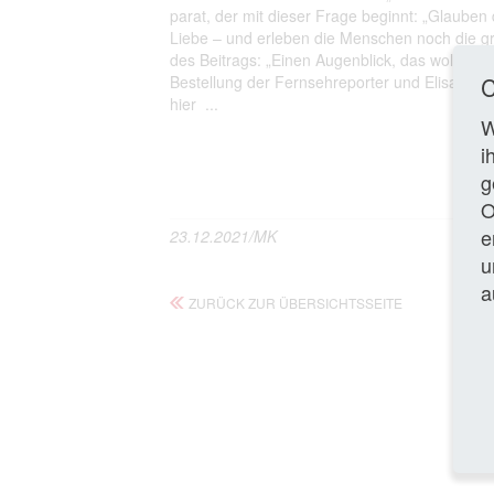
parat, der mit dieser Frage beginnt: „Glaube
Liebe – und erleben die Menschen noch die gr
des Beitrags: „Einen Augenblick, das wollen wi
Bestellung der Fernsehreporter und Elisabeth
C
hier ...
W
i
Gan
g
O
e
23.12.2021/MK
u
a
ZURÜCK ZUR ÜBERSICHTSSEITE