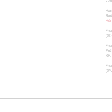
von
Han
Rad
Hör
Fre
(S
Fre
Frü
BR
Fre
(S