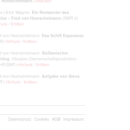
 Hoerschelmann
Leitartikel
s-Ulrich Wagner:
Ein Romancier des
ios – Fred von Hoerschelmann
(SWR 2)
funk
/
Kritiken
d von Hoerschelmann:
Das Schiff Esperanza
DR)
Hörfunk
/
Kritiken
d von Hoerschelmann:
Sizilianischer
hling
. Hörspiel (Gemeinschaftsproduktion
/HR/SWF)
Hörfunk
/
Kritiken
d von Hoerschelmann:
Aufgabe von Siena
WF)
Hörfunk
/
Kritiken
Datenschutz
Cookies
AGB
Impressum