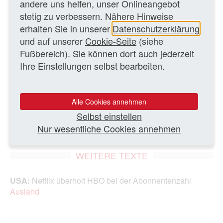
andere uns helfen, unser Onlineangebot
Rekordzahl von 62,3 Mio erhöht. Netflix-Geschäftsführer
stetig zu verbessern. Nähere Hinweise
Reed Hastings bezeichnete das als Zeichen dafür, dass
erhalten Sie in unserer
Datenschutzerklärung
die Fernsehrevolution im Internet ...
und auf unserer
Cookie-Seite
(siehe
Fußbereich). Sie können dort auch jederzeit
Ganzen Artikel lesen
Ihre Einstellungen selbst bearbeiten.
28.04.2015 – Ev/MK
Alle Cookies annehmen
Selbst einstellen
ZURÜCK ZUR ÜBERSICHTSSEITE
Nur wesentliche Cookies annehmen
WEITERE TEXTE
USA:
Netflix überholt HBO bei der Abonnentenzahl
Ausland