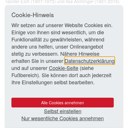
Günter Eich (1907-1972) und Ilse Aichinger (1921-2016)
hatten sich auf den Treffen der Gruppe 47 kennengelernt.
Cookie-Hinweis
1952 hatte die junge österreichische Autorin den Preis
von der männlich ...
Wir setzen auf unserer Website Cookies ein.
Einige von ihnen sind wesentlich, um die
Ganzen Artikel lesen
Funktionalität zu gewährleisten, während
andere uns helfen, unser Onlineangebot
stetig zu verbessern. Nähere Hinweise
02.11.2021 – Hans-Ulrich Wagner/MK
erhalten Sie in unserer
Datenschutzerklärung
und auf unserer
Cookie-Seite
(siehe
ZURÜCK ZUR ÜBERSICHTSSEITE
Fußbereich). Sie können dort auch jederzeit
Ihre Einstellungen selbst bearbeiten.
WEITERE TEXTE
Alle Cookies annehmen
Gehirnwäsche der Deutschen durch Hörspiele?
Selbst einstellen
Ansichten & Sachen
Nur wesentliche Cookies annehmen
…liest Grass im Rundfunk
Ansichten & Sachen