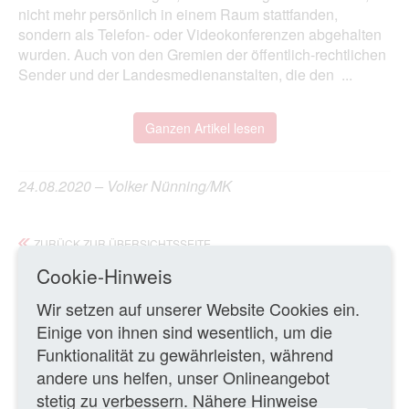
nicht mehr persönlich in einem Raum stattfanden,
sondern als Telefon- oder Videokonferenzen abgehalten
wurden. Auch von den Gremien der öffentlich-rechtlichen
Sender und der Landesmedienanstalten, die den ...
Ganzen Artikel lesen
24.08.2020 – Volker Nünning/MK
ZURÜCK ZUR ÜBERSICHTSSEITE
Cookie-Hinweis
WEITERE TEXTE
Wir setzen auf unserer Website Cookies ein.
Einige von ihnen sind wesentlich, um die
Durch die wirtschaftlichen Folgen der Coronakrise ist
Funktionalität zu gewährleisten, während
die Medienvielfalt bedroht
Leitartikel
andere uns helfen, unser Onlineangebot
stetig zu verbessern. Nähere Hinweise