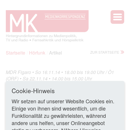
Startseite
Hörfunk
Artikel
ZUR STARTSEITE
MDR Figaro • So 16.11.14 • 18.00 bis 19.00 Uhr / Ö1
(ORF) • Sa 22.11.14 • 14.00 bis 15.00 Uhr
Daniel Kehlmann:
(MDR Figaro/
Der Mentor
Cookie-Hinweis
Ö1)
Wir setzen auf unserer Website Cookies ein.
Charmelos
Einige von ihnen sind wesentlich, um die
Funktionalität zu gewährleisten, während
28.11.2014 •
Mit seinen Invektiven gegen das
sogenannte „Regietheater“ hat der 1975 in München
andere uns helfen, unser Onlineangebot
geborene Regisseurssohn und Erfolgsschriftsteller