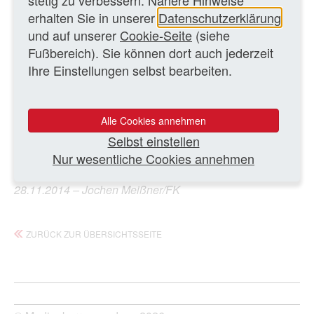
stetig zu verbessern. Nähere Hinweise
Daniel Kehlmann („Die Vermessung der Welt“) einigen
erhalten Sie in unserer
Datenschutzerklärung
Beifall von dem Teil des bürgerlichen Publikums
und auf unserer
Cookie-Seite
(siehe
bekommen, das ohnehin nicht (mehr) ins Theater geht –
Fußbereich). Sie können dort auch jederzeit
oder es wutentbrannt verlässt, wenn es seinen
Ihre Einstellungen selbst bearbeiten.
Goethe/Schiller/Kleist nicht wiedererkennt. Mit eben
dieser Begründung habe Kehlmann zehn Minuten nach
Beginn der deutschen Erstaufführung seiner Komödie ...
Alle Cookies annehmen
Selbst einstellen
Ganzen Artikel lesen
Nur wesentliche Cookies annehmen
28.11.2014 – Jochen Meißner/FK
ZURÜCK ZUR ÜBERSICHTSSEITE