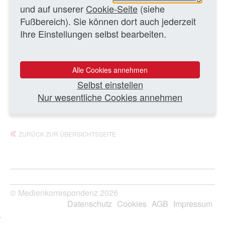
und auf unserer
Cookie-Seite
(siehe
ESPN konnte bisherige Spitzenreiter wie USA Network,
TNT und Disney Channel hinter sich lassen, die jeweils
Fußbereich). Sie können dort auch jederzeit
Einbußen hinnehmen mussten. Die meistgesehene
Ihre Einstellungen selbst bearbeiten.
Sendung im ...
Alle Cookies annehmen
Ganzen Artikel lesen
Selbst einstellen
Nur wesentliche Cookies annehmen
23.01.2015 – Ev/MK
ZURÜCK ZUR ÜBERSICHTSSEITE
© Medienkorrespondenz 2026
Datenschutz
Cookies
AGB
Impressum
`