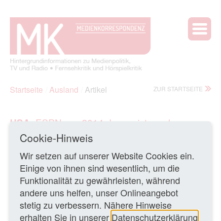
Startseite
Ausland
Artikel
ZUR STARTSEITE
ESPN war 2014 das meistgesehene
USA:
Kabelnetwork
Cookie-Hinweis
23.01.2015 •
Im Jahr 2014 war das Sport-Network ESPN
Wir setzen auf unserer Website Cookies ein.
bei den US-amerikanischen Kabelsendern das
Einige von ihnen sind wesentlich, um die
meistgesehene Programm. Das Sport-Network, das dem
Funktionalität zu gewährleisten, während
Disney-Konzern (80 Prozent) und der Hearst Company
andere uns helfen, unser Onlineangebot
(20 Prozent) gehört, erreichte in der Gesamtzahl aller
stetig zu verbessern. Nähere Hinweise
Altersgruppen einen Durchschnitt von 2,28 Mio
erhalten Sie in unserer
Datenschutzerklärung
Zuschauern – sechs Prozent mehr als im Jahr 2013.