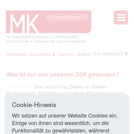
Startseite
Ansichten & Sachen
Artikel
ZUR STARTSEITE
Was ist nur aus unserem ZDF geworden?
21.08.2017 •
Man schaut das Zweite an diesem
Montagabend. Plötzlich kommt dieser Programmhinweis
(siehe Foto) – und man fragt sich: Was ist nur aus
Cookie-Hinweis
unserem ZDF geworden?
Wir setzen auf unserer Website Cookies ein.
Einige von ihnen sind wesentlich, um die
Ganzen Artikel lesen
Funktionalität zu gewährleisten, während