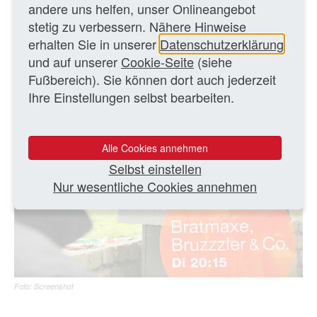
andere uns helfen, unser Onlineangebot
21.08.2017 – MK
stetig zu verbessern. Nähere Hinweise
erhalten Sie in unserer
Datenschutzerklärung
und auf unserer
Cookie-Seite
(siehe
ZURÜCK ZUR ÜBERSICHTSSEITE
Fußbereich). Sie können dort auch jederzeit
Ihre Einstellungen selbst bearbeiten.
Alle Cookies annehmen
Selbst einstellen
Nur wesentliche Cookies annehmen
Foto: Screenshot