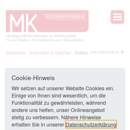
Startseite
Ansichten & Sachen
Artikel
ZUR STARTSEITE
Vielfalt auch ohne Netflix und Sky
Cookie-Hinweis
22.10.2015 •
In einem ausführlichen Interview mit der
Wir setzen auf unserer Website Cookies ein.
„taz“ (Ausgabe vom 17./18.10.15) zum bevorstehenden
Einige von ihnen sind wesentlich, um die
Ende seiner dreijährigen Amtszeit als ARD-Vorsitzender
Funktionalität zu gewährleisten, während
wurde NDR-Intendant Lutz Marmor auch gefragt: „Haben
andere uns helfen, unser Onlineangebot
Sie kein Netflix-Abo?“ Marmors Antwort:
stetig zu verbessern. Nähere Hinweise
«Nein. Ich hab wenig Zeit, komme meistens erst spät
erhalten Sie in unserer
Datenschutzerklärung
nach Hause, schaue so viele Dinge aus dem eigenen