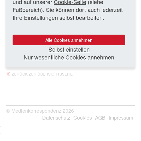
und auf unserer
Cookie-Seite
(siehe
Sender. Aber ich habe auch kein Sky-Abo. Zu Hause
sehe ich lieber über digitales Kabel fern, und wenn ich
Fußbereich). Sie können dort auch jederzeit
die Sendervielfalt betrachte und dann höre, dass ...
Ihre Einstellungen selbst bearbeiten.
Ganzen Artikel lesen
Alle Cookies annehmen
Selbst einstellen
22.10.2015 – MK
Nur wesentliche Cookies annehmen
ZURÜCK ZUR ÜBERSICHTSSEITE
© Medienkorrespondenz 2026
Datenschutz
Cookies
AGB
Impressum
`
`