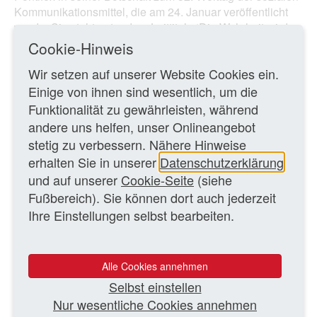
Kommunikationsmittel, die am 24. Januar veröffentlicht
wurde. Sie steht unter dem Leittitel: „‘Die Wahrheit wird
euch befreien’ ...
Cookie-Hinweis
Wir setzen auf unserer Website Cookies ein.
Ganzen Artikel lesen
Einige von ihnen sind wesentlich, um die
Funktionalität zu gewährleisten, während
andere uns helfen, unser Onlineangebot
10.02.2018 – vn/MK
stetig zu verbessern. Nähere Hinweise
erhalten Sie in unserer
Datenschutzerklärung
ZURÜCK ZUR ÜBERSICHTSSEITE
und auf unserer
Cookie-Seite
(siehe
Fußbereich). Sie können dort auch jederzeit
Ihre Einstellungen selbst bearbeiten.
WEITERE TEXTE
Katholischer Medienkongress: Herausforderungen in
Alle Cookies annehmen
der digitalen Welt
Leitartikel
Selbst einstellen
Kölner Kardinal Woelki sieht in Fake News
Nur wesentliche Cookies annehmen