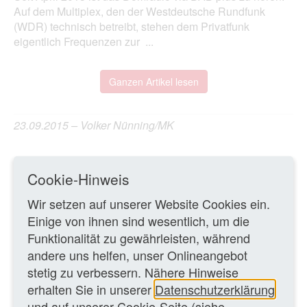
Auf dem Multiplex, den der Westdeutsche Rundfunk
(WDR) technisch betreibt, stehen dem Privatfunk
eigentlich Frequenzen zur ...
Ganzen Artikel lesen
23.09.2015 – Volker Nünning/MK
ZURÜCK ZUR ÜBERSICHTSSEITE
Cookie-Hinweis
Wir setzen auf unserer Website Cookies ein.
WEITERE TEXTE
Einige von ihnen sind wesentlich, um die
Funktionalität zu gewährleisten, während
Der Sparzwang der Sender
Ansichten & Sachen
andere uns helfen, unser Onlineangebot
stetig zu verbessern. Nähere Hinweise
McLuhan-Trance
Ansichten & Sachen
erhalten Sie in unserer
Datenschutzerklärung
und auf unserer
Cookie-Seite
(siehe
Media-Analyse: Radionutzung in Deutschland beträgt