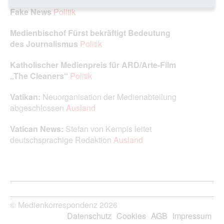
Papst Franziskus besorgt über die Verbreitung von
Fake News
Politik
Medienbischof Fürst bekräftigt Bedeutung
des Journalismus
Politik
Katholischer Medienpreis für ARD/Arte-Film
„The Cleaners“
Politik
Vatikan:
Neuorganisation der Medienabteilung
abgeschlossen
Ausland
Vatican News:
Stefan von Kempis leitet
deutschsprachige Redaktion
Ausland
© Medienkorrespondenz 2026
Datenschutz
Cookies
AGB
Impressum