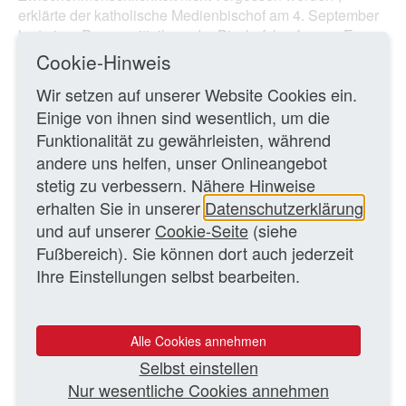
erklärte der katholische Medienbischof am 4. September
laut einer Pressemitteilung der Bischofskonferenz. Es
gehe außerdem darum, „den Wert und den Nutzen der
Cookie-Hinweis
Medien ...
Wir setzen auf unserer Website Cookies ein.
Einige von ihnen sind wesentlich, um die
Ganzen Artikel lesen
Funktionalität zu gewährleisten, während
andere uns helfen, unser Onlineangebot
stetig zu verbessern. Nähere Hinweise
13.09.2019 – MK
erhalten Sie in unserer
Datenschutzerklärung
und auf unserer
Cookie-Seite
(siehe
ZURÜCK ZUR ÜBERSICHTSSEITE
Fußbereich). Sie können dort auch jederzeit
Ihre Einstellungen selbst bearbeiten.
WEITERE TEXTE
Alle Cookies annehmen
Papst Franziskus würdigt die Arbeit der öffentlich-
Selbst einstellen
rechtlichen Sender
Politik
Nur wesentliche Cookies annehmen