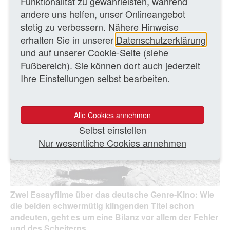
Funktionalität zu gewährleisten, während
andere uns helfen, unser Onlineangebot
stetig zu verbessern. Nähere Hinweise
erhalten Sie in unserer
Datenschutzerklärung
und auf unserer
Cookie-Seite
(siehe
Fußbereich). Sie können dort auch jederzeit
Ihre Einstellungen selbst bearbeiten.
Alle Cookies annehmen
Selbst einstellen
Nur wesentliche Cookies annehmen
Zwei Essayfilme über das deutsche Genre-Kino: Wie
die beiden schwermütig klingenden Titel schon
andeuten, geht es um eine Bilanz vor allem der Fehler
und des Scheiterns