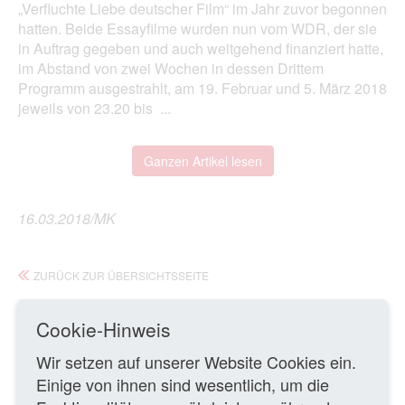
„Verfluchte Liebe deutscher Film“ im Jahr zuvor begonnen
hatten. Beide Essayfilme wurden nun vom WDR, der sie
in Auftrag gegeben und auch weitgehend finanziert hatte,
im Abstand von zwei Wochen in dessen Drittem
Programm ausgestrahlt, am 19. Februar und 5. März 2018
jeweils von 23.20 bis ...
Ganzen Artikel lesen
16.03.2018/MK
ZURÜCK ZUR ÜBERSICHTSSEITE
Cookie-Hinweis
Wir setzen auf unserer Website Cookies ein.
Einige von ihnen sind wesentlich, um die