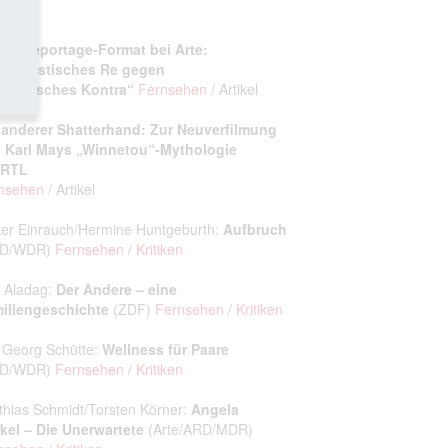
artikel
es Reportage-Format bei Arte:
urnalistisches Re gegen
ulistisches Kontra“
Fernsehen
/ Artikel
 anderer Shatterhand: Zur Neuverfilmung
 Karl Mays „Winnetou“-Mythologie
 RTL
nsehen
/ Artikel
ker Einrauch/Hermine Huntgeburth:
Aufbruch
RD/WDR)
Fernsehen
/
Kritiken
 Aladag:
Der Andere – eine
iliengeschichte
(ZDF)
Fernsehen
/
Kritiken
 Georg Schütte:
Wellness für Paare
RD/WDR)
Fernsehen
/
Kritiken
thias Schmidt/Torsten Körner:
Angela
kel – Die Unerwartete
(Arte/ARD/MDR)