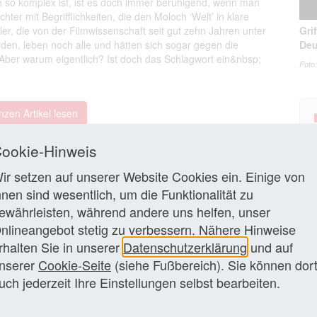
h so komplex ist, ist es doch immer beruhigend, wenn man
hter mit Begrifflichkeiten, die den Moloch ‘Welt’ in klare
r, die von der Filmwissenschaft seit gut zehn Jahren unter
Gri
den, leben noch alle und hätten sich sogar gegen die
Deu
Aber warum eigentlich? Ist doch das Schlagwort ein&nbsp;
Foto
zen Artikel lesen
ookie-Hinweis
ir setzen auf unserer Website Cookies ein. Einige von
hnen sind wesentlich, um die Funktionalität zu
Die
ewährleisten, während andere uns helfen, unser
Elb
Kul
nlineangebot stetig zu verbessern. Nähere Hinweise
rhalten Sie in unserer
Datenschutzerklärung
und auf
Ein
nserer
Cookie-Seite
(siehe Fußbereich). Sie können dor
Ges
uch jederzeit Ihre Einstellungen selbst bearbeiten.
Ein
rec