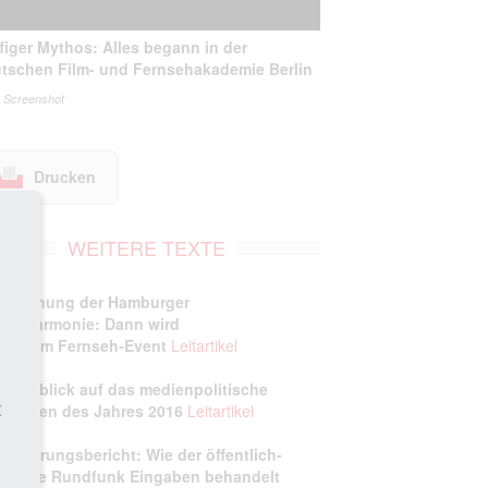
ffiger Mythos: Alles begann in der
tschen Film- und Fernsehakademie Berlin
: Screenshot
Drucken
WEITERE TEXTE
 Eröffnung der Hamburger
philharmonie: Dann wird
tur zum Fernseh‑Event
Leitartikel
 Rückblick auf das medienpolitische
t
chehen des Jahres 2016
Leitartikel
 Erfahrungsbericht: Wie der öffentlich-
htliche Rundfunk Eingaben behandelt