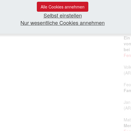
Leit
Alle Cookies annehmen
Selbst einstellen
Neu
„Jo
Nur wesentliche Cookies annehmen
pop
Ein
von
bei
Fer
Vol
(A
Feo
Fam
Jan
(A
Mat
Mer